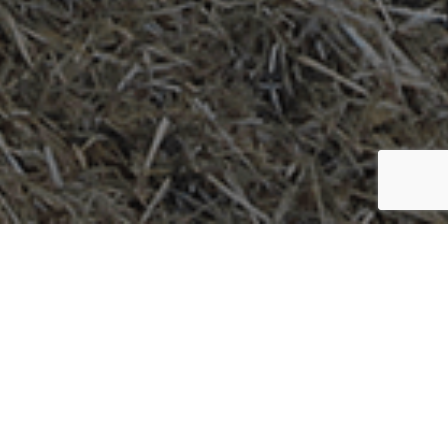
Про компанію
Молочно-виробничий комплекс “Єкатеринославський” –
найбільший розплідник корів породи Brown Swiss. Тут
живуть 4500 тварин, з них 1450 – дійні корови. Годуємо
тварин кормом, який виготовляємо самі. Якість кормів
перевіряємо у лабораторії на території комплексу.